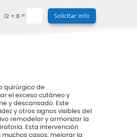
=
Solicitar info
12 + 8
o quirúrgico de
inar el exceso cutáneo y
rme y descansado. Este
ez y otros signos visibles del
ivo remodelar y armonizar la
ratoria. Esta intervención
en muchos casos, mejorar la