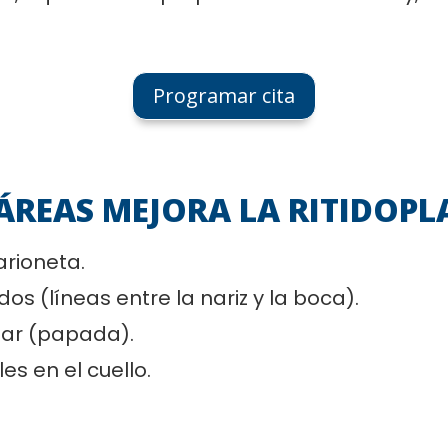
Programar cita
ÁREAS MEJORA LA
RITIDOPL
arioneta.
s (líneas entre la nariz y la boca).
lar (papada).
es en el cuello.